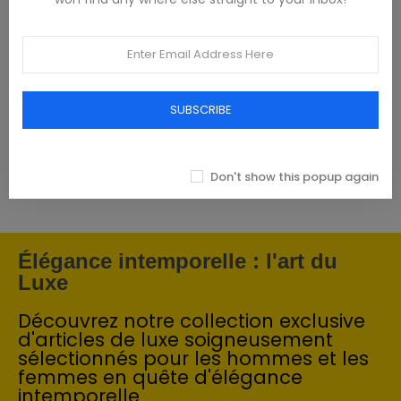
Featured products
Tommy Hilfiger Chemises - Homme -
Blanches
SUBSCRIBE
93,00 €
Don't show this popup again
Élégance intemporelle : l'art du
Luxe
Découvrez notre collection exclusive
d'articles de luxe soigneusement
sélectionnés pour les hommes et les
femmes en quête d'élégance
intemporelle