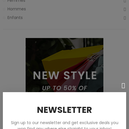
Femmes
Hommes
Enfants
NEWSLETTER
Sign up to our newsletter and get exclusive deals you
won find any where else straight to your inbox!