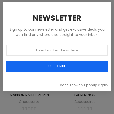
115,50 €
103,00 €
NEWSLETTER
Sign up to our newsletter and get exclusive deals you
won find any where else straight to your inbox!
SUBSCRIBE
Don't show this popup again
CHAUSSURES BOTTES FEMME
PORTEFEUILLE FEMME RALPH
MARRON RALPH LAUREN
LAUREN NOIR
Chaussures
Accessoires