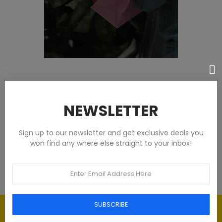
Featured products
NEWSLETTER
Tommy Hilfiger Chemises - Homme -
Blanches
Sign up to our newsletter and get exclusive deals you
won find any where else straight to your inbox!
93,00 €
SUBSCRIBE
Élégance intemporelle : l'art du