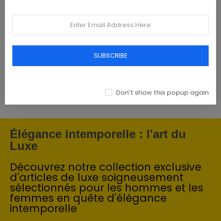
Featured products
Tommy Hilfiger Chemises - Homme -
Blanches
SUBSCRIBE
93,00 €
Don't show this popup again
Élégance intemporelle : l'art du
Luxe
Découvrez notre collection exclusive
d'articles de luxe soigneusement
sélectionnés pour les hommes et les
femmes en quête d'élégance
intemporelle