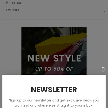
Hommes
Enfants
NEWSLETTER
Sign up to our newsletter and get exclusive deals you
won find any where else straight to your inbox!