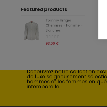
Featured products
Tommy Hilfiger
Chemises - Homme -
Blanches
93,00 €
Élégance intemporelle : l'art
Découvrez notre collection exclu
de luxe soigneusement sélecti
hommes et les femmes en quê
intemporelle