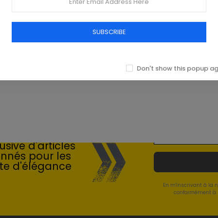
SUBSCRIBE
Don't show this popup a
 du Luxe
sive d'articles
onnés pour les
te d'élégance
En m'inscrivant à la 
conformément à l