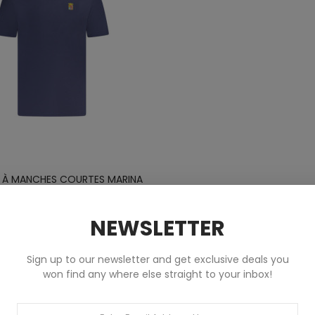
T À MANCHES COURTES MARINA
MILITARE HOMME BLEU
Vêtements
NEWSLETTER
50,00 €
Sign up to our newsletter and get exclusive deals you
won find any where else straight to your inbox!