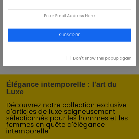
Featured products
Tommy Hilfiger Chemises - Homme -
Blanches
SUBSCRIBE
€93.00
Don't show this popup again
Élégance intemporelle : l'art du
Luxe
Découvrez notre collection exclusive
d'articles de luxe soigneusement
sélectionnés pour les hommes et les
femmes en quête d'élégance
intemporelle