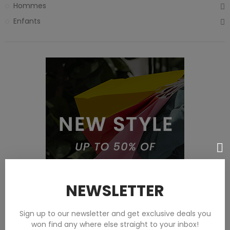
Hommes
Enfants
NEWSLETTER
Sign up to our newsletter and get exclusive deals you
won find any where else straight to your inbox!