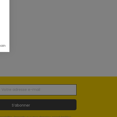
gain
S’abonner