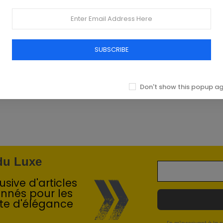
SUBSCRIBE
Don't show this popup a
 du Luxe
sive d'articles
onnés pour les
te d'élégance