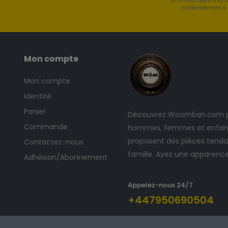
En m'inscrivant à la 
conformément à l
Mon compte
Mon compte
Identité
Panier
Découvrez Woomban.com po
Commande
hommes, femmes et enfants
proposent des pièces tendan
Contactez-nous
famille. Ayez une apparenc
Adhésion/Abonnement
Appelez-nous 24/7
+447950690504