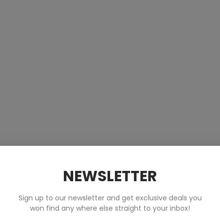
NEWSLETTER
Sign up to our newsletter and get exclusive deals you
won find any where else straight to your inbox!