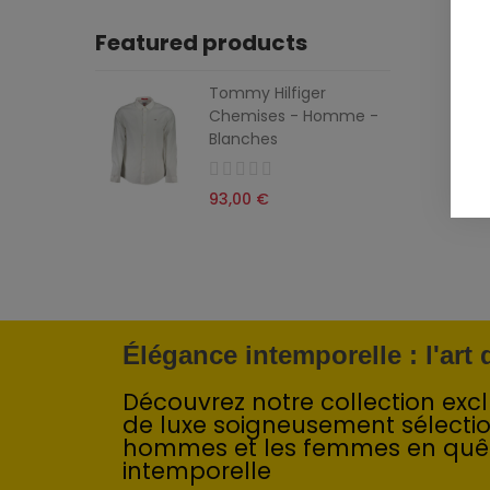
Featured products
Tommy Hilfiger
Chemises - Homme -
Blanches
93,00 €
Élégance intemporelle : l'art
Découvrez notre collection exclu
de luxe soigneusement sélecti
hommes et les femmes en quê
intemporelle