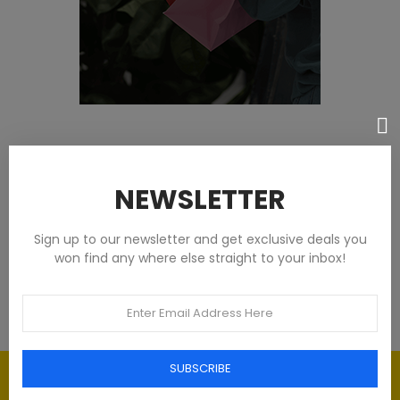
Featured products
NEWSLETTER
Tommy Hilfiger Chemises - Homme -
Blanches
Sign up to our newsletter and get exclusive deals you
won find any where else straight to your inbox!
93,00 €
SUBSCRIBE
Élégance intemporelle : l'art du