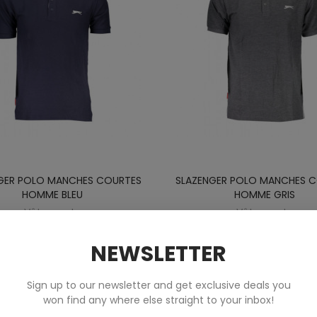
GER POLO MANCHES COURTES
SLAZENGER POLO MANCHES 
HOMME BLEU
HOMME GRIS
Vêtements
Vêtements
NEWSLETTER
70,00 €
70,00 €
Sign up to our newsletter and get exclusive deals you
won find any where else straight to your inbox!