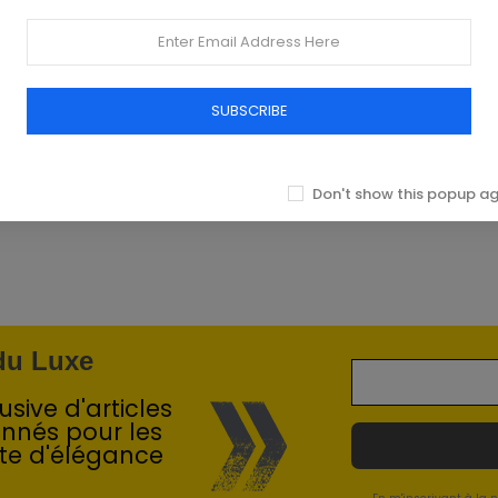
SUBSCRIBE
Don't show this popup a
 du Luxe
sive d'articles
onnés pour les
te d'élégance