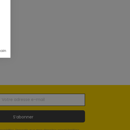
gain
S’abonner