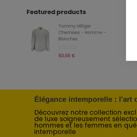
Featured products
Tommy Hilfiger
Chemises - Homme -
Blanches
93,00 €
Élégance intemporelle : l'art
Découvrez notre collection exclu
de luxe soigneusement sélecti
hommes et les femmes en quê
intemporelle