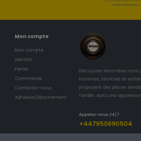
En m'inscrivant à la 
conformément à l
Mon compte
Mon compte
Identité
Panier
Découvrez Woomban.com po
Commande
hommes, femmes et enfants
proposent des pièces tendan
Contactez-nous
famille. Ayez une apparenc
Adhésion/Abonnement
Appelez-nous 24/7
+447950690504