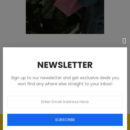
Featured products
NEWSLETTER
Tommy Hilfiger Chemises - Homme -
Blanches
Sign up to our newsletter and get exclusive deals you
won find any where else straight to your inbox!
€93.00
SUBSCRIBE
Élégance intemporelle : l'art du