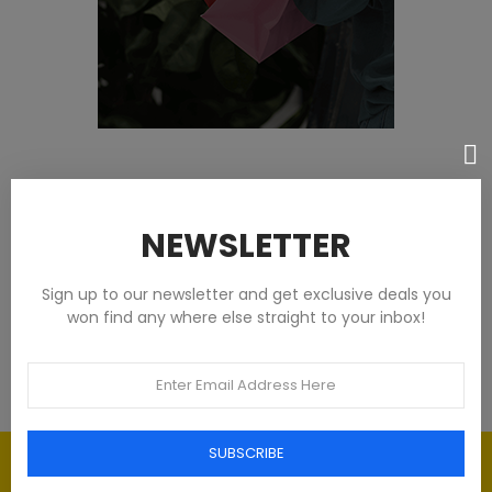
Featured products
NEWSLETTER
Tommy Hilfiger Chemises - Homme -
Blanches
Sign up to our newsletter and get exclusive deals you
won find any where else straight to your inbox!
€93.00
SUBSCRIBE
Élégance intemporelle : l'art du