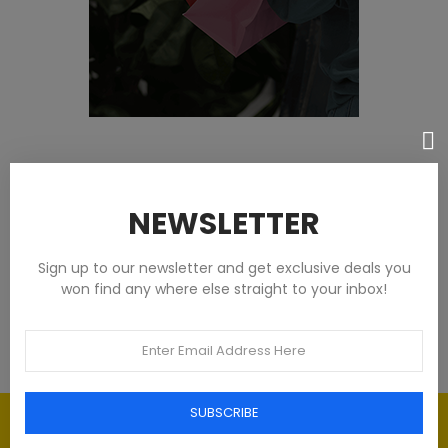
Featured products
NEWSLETTER
Tommy Hilfiger Chemises - Homme -
Blanches
Sign up to our newsletter and get exclusive deals you
won find any where else straight to your inbox!
€93.00
SUBSCRIBE
Élégance intemporelle : l'art du