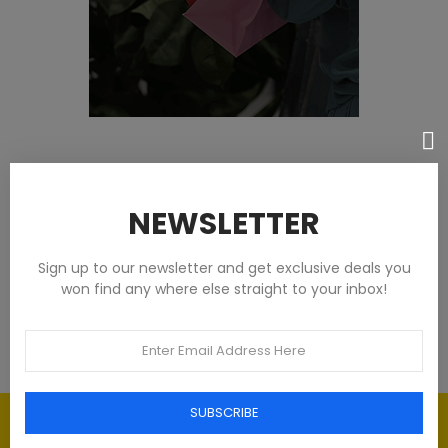
Featured products
NEWSLETTER
Tommy Hilfiger Chemises - Homme -
Blanches
Sign up to our newsletter and get exclusive deals you
won find any where else straight to your inbox!
€93.00
SUBSCRIBE
Élégance intemporelle : l'art du