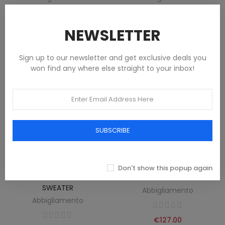
€132.00
€132.00
NEWSLETTER
Sign up to our newsletter and get exclusive deals you
won find any where else straight to your inbox!
SUBSCRIBE
Don't show this popup again
TIMBERLAND MEN'S BLACK
TIMBERLAND MEN'S BLUE SHIRT
SWEATER
Abbigliamento
Abbigliamento
€127.00