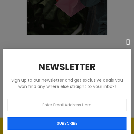
Featured products
NEWSLETTER
Tommy Hilfiger Chemises - Homme -
Blanches
Sign up to our newsletter and get exclusive deals you
won find any where else straight to your inbox!
€93.00
SUBSCRIBE
Élégance intemporelle : l'art du