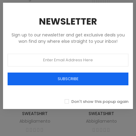
€68.00
€68.00
NEWSLETTER
Sign up to our newsletter and get exclusive deals you
won find any where else straight to your inbox!
SUBSCRIBE
Don't show this popup again
JORDAN MEN'S GRAY ZIP-UP
JORDAN MEN'S BLACK ZIP-UP
SWEATSHIRT
SWEATSHIRT
Abbigliamento
Abbigliamento