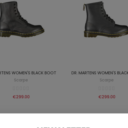
RTENS WOMEN'S BLACK BOOT
DR. MARTENS WOMEN'S BLA
Scarpe
Scarpe
€299.00
€299.00