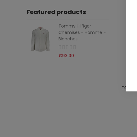
Featured products
Tommy Hilfiger
Chemises - Homme -
Blanches
€93.00
DR. MA