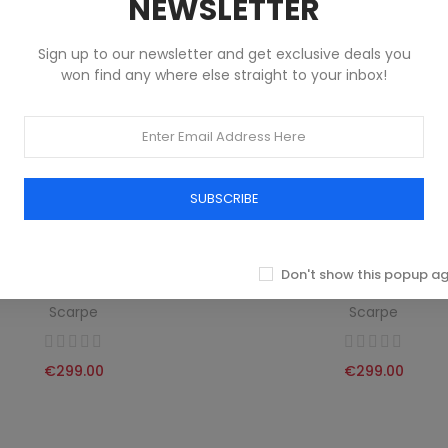
NEWSLETTER
Sign up to our newsletter and get exclusive deals you
won find any where else straight to your inbox!
SUBSCRIBE
Don't show this popup a
RTENS WOMEN'S BLACK BOOT
DR. MARTENS WOMEN'S BLA
Scarpe
Scarpe
€299.00
€299.00