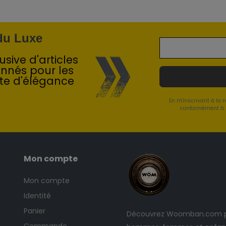
 du Luxe
sive d'articles
onnés pour les
te d'élégance
En m'inscrivant à la 
conformément à l
Mon compte
Mon compte
Identité
Panier
Découvrez Woomban.com po
Commande