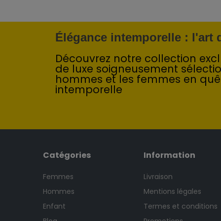
Élégance intemporelle : l'art
Découvrez notre collection exclu
de luxe soigneusement sélecti
hommes et les femmes en quê
intemporelle
Catégories
Information
Femmes
Livraison
Hommes
Mentions légales
Enfant
Termes et conditions
Blog
Promotions