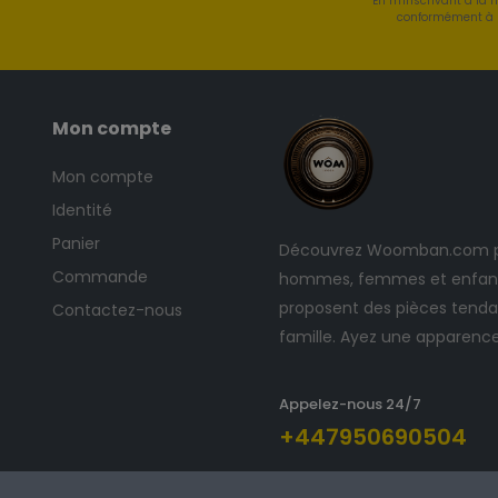
En m'inscrivant à la 
conformément à l
Mon compte
Mon compte
Identité
Panier
Découvrez Woomban.com po
Commande
hommes, femmes et enfants
proposent des pièces tendan
Contactez-nous
famille. Ayez une apparenc
Appelez-nous 24/7
+447950690504