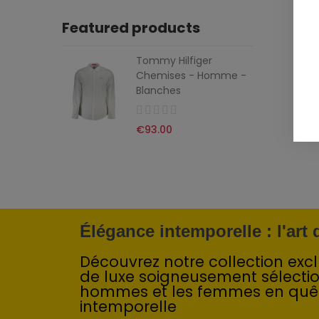
Featured products
Tommy Hilfiger
Chemises - Homme -
Blanches
€93.00
Élégance intemporelle : l'art
Découvrez notre collection exclu
de luxe soigneusement sélecti
hommes et les femmes en quê
intemporelle