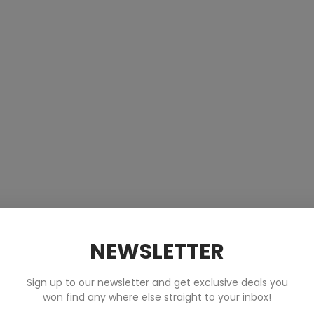
NEWSLETTER
Sign up to our newsletter and get exclusive deals you
won find any where else straight to your inbox!