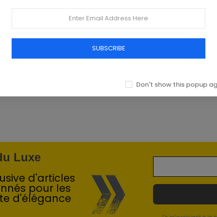
SUBSCRIBE
Don't show this popup a
 du Luxe
sive d'articles
onnés pour les
te d'élégance