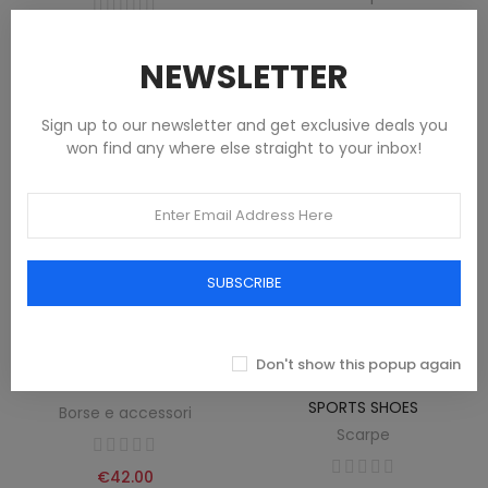
€42.00
€90.00
NEWSLETTER
Sign up to our newsletter and get exclusive deals you
won find any where else straight to your inbox!
SUBSCRIBE
Don't show this popup again
NORWAY 1963 BLUE MEN'S HAT
NORWAY 1963 WHITE MEN'S
SPORTS SHOES
Borse e accessori
Scarpe
€42.00