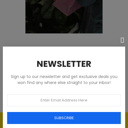
Featured products
NEWSLETTER
Tommy Hilfiger Chemises - Homme -
Blanches
Sign up to our newsletter and get exclusive deals you
won find any where else straight to your inbox!
€93.00
SUBSCRIBE
Élégance intemporelle : l'art du