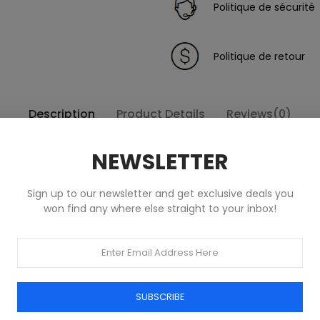
Politique de sécurité
Politique de retour
Description
Product Details
Reviews(0)
NEWSLETTER
Sign up to our newsletter and get exclusive deals you
won find any where else straight to your inbox!
Produits dans la même catégorie
SUBSCRIBE