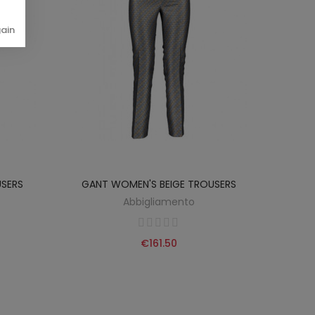
gain
USERS
GANT WOMEN'S BEIGE TROUSERS
DOC
Abbigliamento
€161.50