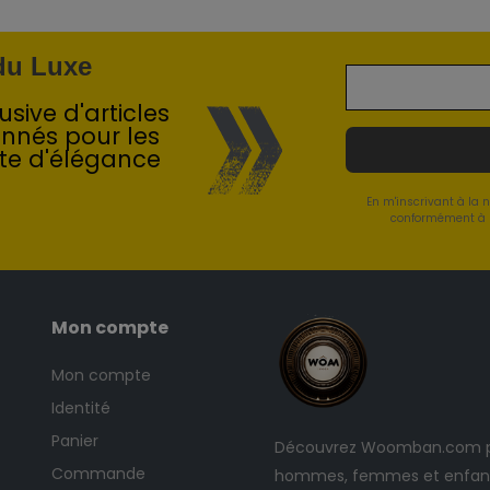
 du Luxe
sive d'articles
onnés pour les
te d'élégance
En m'inscrivant à la 
conformément à l
Mon compte
Mon compte
Identité
Panier
Découvrez Woomban.com po
Commande
hommes, femmes et enfants