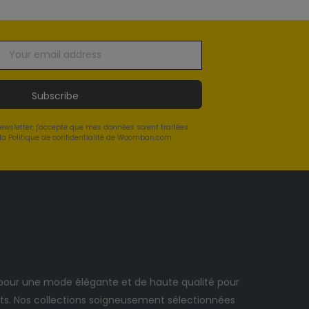
Subscribe
newsletter, j'accepte que mes données soient traitées
a Politique de confidentialité de Woomban.com.
ur une mode élégante et de haute qualité pour
. Nos collections soigneusement sélectionnées