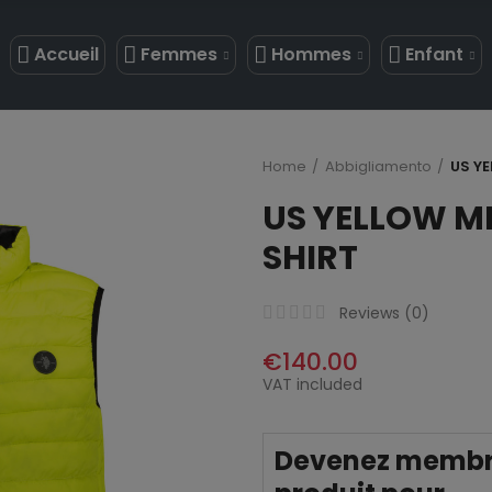
Accueil
Femmes
Hommes
Enfant
Home
Abbigliamento
US YE
US YELLOW ME
SHIRT
Reviews (
0
)
€140.00
VAT included
Devenez membre