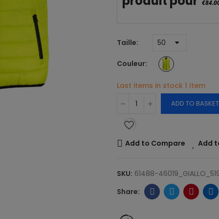
produit pour
€84.0
Taille
Couleur
Last items in stock
1 Item
ADD TO BASKET
favorite_border
Add to Compare
Add t
SKU:
61488-46019_GIALLO_51