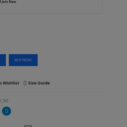
0
Join Now
BUY NOW
o Wishlist
Size Guide
9_50