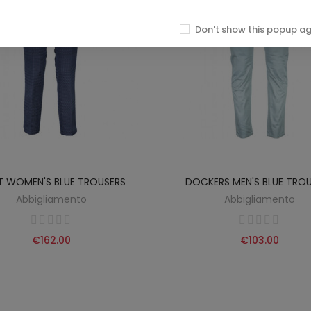
Don't show this popup a
 WOMEN'S BLUE TROUSERS
DOCKERS MEN'S BLUE TRO
Abbigliamento
Abbigliamento
€162.00
€103.00