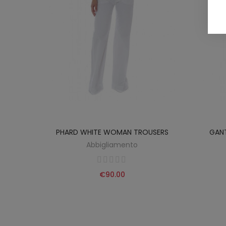
HITE
PHARD WHITE WOMAN TROUSERS
GANT
Abbigliamento
€90.00