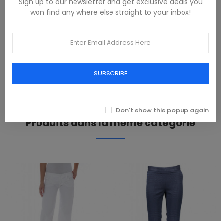
Sign up to our newsletter and get exclusive deals you
DESCRIPTION
won find any where else straight to your inbox!
97% COTONE,3% ELASTAN
PRODUCT DETAILS
SUBSCRIBE
REVIEWS(0)
Don't show this popup again
Produits dans la même catégorie