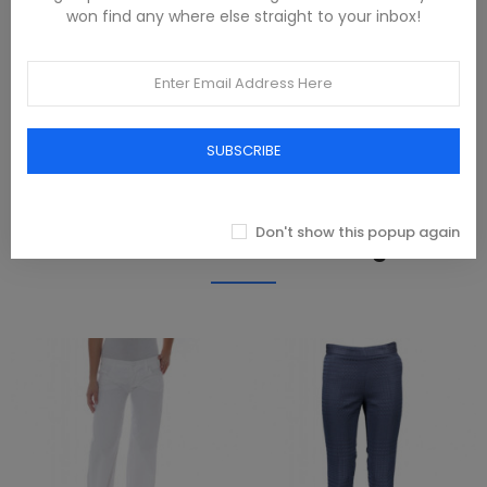
DESCRIPTION
won find any where else straight to your inbox!
80% COTONE,20% LINO
PRODUCT DETAILS
SUBSCRIBE
REVIEWS(0)
Don't show this popup again
Produits dans la même catégorie