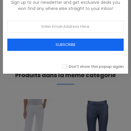
Sign up to our newsletter and get exclusive deals you
won find any where else straight to your inbox!
DESCRIPTION
100% Cotone
PRODUCT DETAILS
SUBSCRIBE
REVIEWS(0)
Don't show this popup again
Produits dans la même catégorie