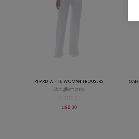
HITE
PHARD WHITE WOMAN TROUSERS
GANT
Abbigliamento
€90.00