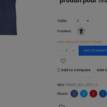
produit pour
€19.8
Taille
Couleur
Last items in stock
1 Items
ADD TO BASKET
favorite_border
Add to Compare
Add t
SKU:
56605_BLU_0017_S