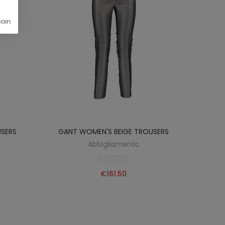
gain
USERS
GANT WOMEN'S BEIGE TROUSERS
DOC
Abbigliamento
€161.50