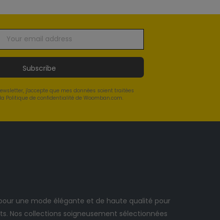
Subscribe
newsletter, j'accepte que mes données soient traitées
a Politique de confidentialité de Woomban.com.
ur une mode élégante et de haute qualité pour
. Nos collections soigneusement sélectionnées