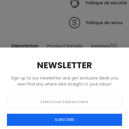
Politique de sécurité
Politique de retour
Description
Product Details
Reviews(0)
NEWSLETTER
Sign up to our newsletter and get exclusive deals you
won find any where else straight to your inbox!
Produits dans la même catégorie
SUBSCRIBE