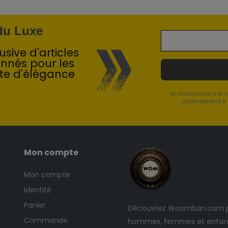
 du Luxe
sive d'articles
onnés pour les
te d'élégance
En m'inscrivant à la 
conformément à l
Mon compte
Mon compte
Identité
Panier
Découvrez Woomban.com po
Commande
hommes, femmes et enfants