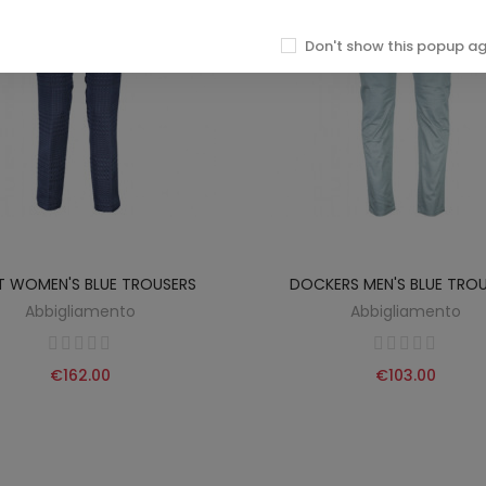
Don't show this popup a
 WOMEN'S BLUE TROUSERS
DOCKERS MEN'S BLUE TRO
Abbigliamento
Abbigliamento
€162.00
€103.00