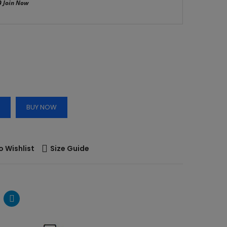
0
Join Now
BUY NOW
o Wishlist
Size Guide