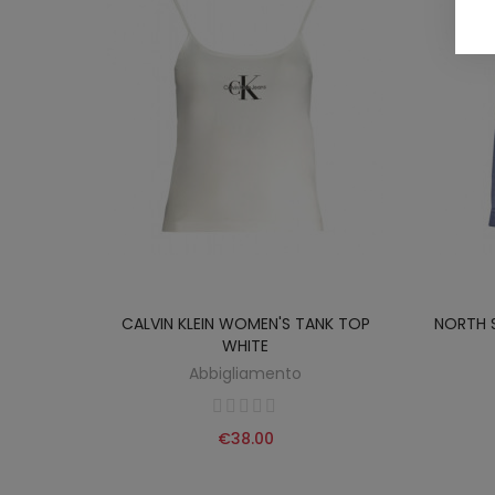
-SHIRT
CALVIN KLEIN WOMEN'S TANK TOP
NORTH S
WHITE
Abbigliamento
€38.00