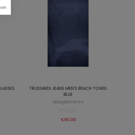
gain
GLASSES
TRUSSARDI JEANS MEN'S BEACH TOWEL
NORTH
BLUE
Abbigliamento
€90.00