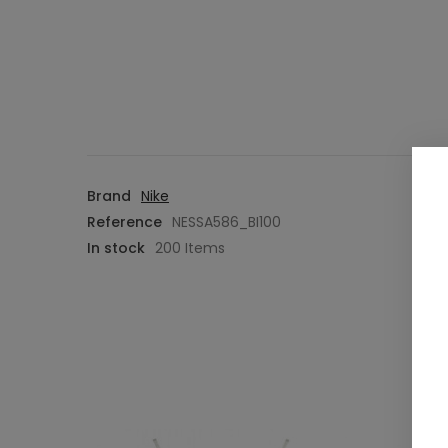
Brand
Nike
Reference
NESSA586_BI100
In stock
200 Items