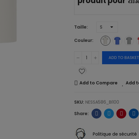
produit pour
€33.0
Taille
Couleur
ADD TO BASKET
favorite_border
Add to Compare
Add t
SKU:
NESSA586_BI100
Politique de sécurité