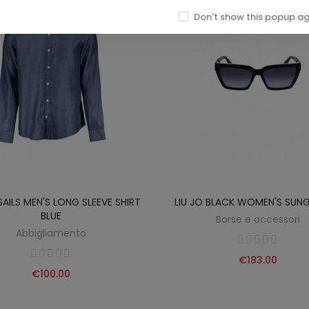
Don't show this popup a
AILS MEN'S LONG SLEEVE SHIRT
LIU JO BLACK WOMEN'S SUN
BLUE
Borse e accessori
Abbigliamento
€183.00
€100.00