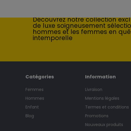
Élégance intemporelle : l'art
Découvrez notre collection exclu
de luxe soigneusement sélecti
hommes et les femmes en quê
intemporelle
Catégories
Information
Femmes
Livraison
Hommes
Mentions légales
Enfant
Termes et conditions
Blog
Promotions
Nouveaux produits