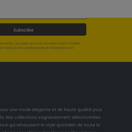
Subscribe
newsletter, j'accepte que mes données soient traitées
a Politique de confidentialité de Woomban.com.
ur une mode élégante et de haute qualité pour
. Nos collections soigneusement sélectionnées
ce qui rehaussent le style quotidien de toute la