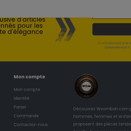
 du Luxe
sive d'articles
onnés pour les
te d'élégance
En m'inscrivant à la 
conformément à l
Mon compte
Mon compte
Identité
Panier
Découvrez Woomban.com po
Commande
hommes, femmes et enfants
proposent des pièces tendan
Contactez-nous