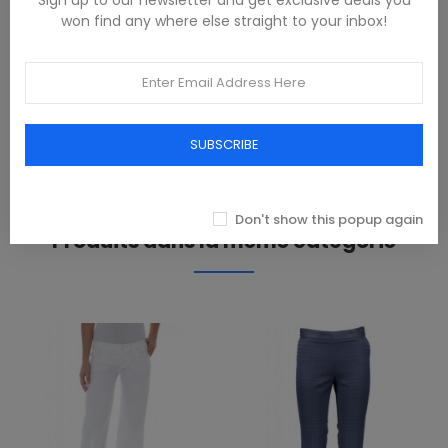
won find any where else straight to your inbox!
MOM JEANS CORTO, BOTÓN, CREMALLERA, LOGO, 20%
ALGODÓN RECICLADO
PRODUCT DETAILS
SUBSCRIBE
REVIEWS(0)
Don't show this popup again
Produits dans la même catégorie