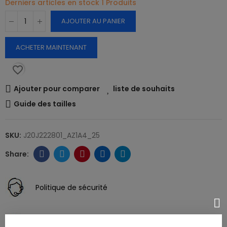
Derniers articles en stock
1 Produits
AJOUTER AU PANIER
ACHETER MAINTENANT
favorite_border
Ajouter pour comparer
liste de souhaits
Guide des tailles
SKU:
J20J222801_AZ1A4_25
Politique de sécurité
Politique de livraison