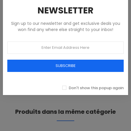
NEWSLETTER
Politique de retour
Sign up to our newsletter and get exclusive deals you
won find any where else straight to your inbox!
DESCRIPTION
MOM JEANS COURT, BOUTON, ZIP, LOGO, 20% COTON RECYCLÉ
SUBSCRIBE
DÉTAILS DU PRODUIT
REVIEWS(0)
Don't show this popup again
Produits dans la même catégorie