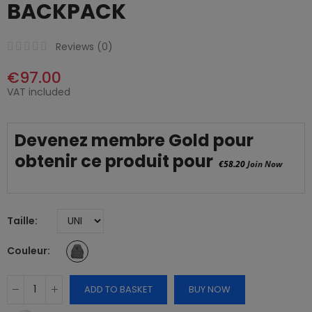
BACKPACK
Reviews (
0
)
€97.00
VAT included
Devenez membre Gold pour
obtenir ce produit pour
€58.20
Join Now
Taille
Couleur
ADD TO BASKET
BUY NOW