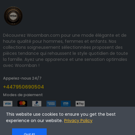
Découvrez Woomban.com pour une mode élégante et de
haute qualité pour hommes, femmes et enfants. Nos
collections soigneusement sélectionnées proposent des
pièces tendance qui rehaussent le style quotidien de toute
la famille. Ayez une apparence et une sensation optimales
avec Woomban !
Appelez-nous 24/7
+447950690504
Modes de paiement
This website use cookies to ensure you get the best
experience on our website.
Privacy Policy
Copyright © 2025 woomban.com. Tous droits réservés.
Got it!