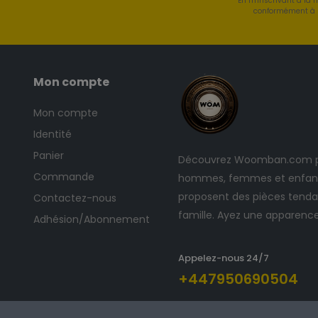
En m'inscrivant à la 
conformément à l
Mon compte
Mon compte
Identité
Panier
Découvrez Woomban.com po
Commande
hommes, femmes et enfants
proposent des pièces tendan
Contactez-nous
famille. Ayez une apparenc
Adhésion/Abonnement
Appelez-nous 24/7
+447950690504