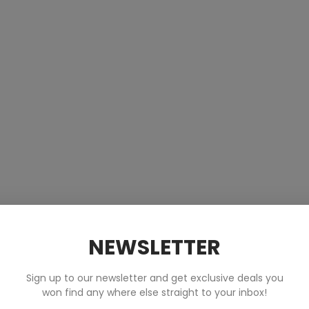
NEWSLETTER
Sign up to our newsletter and get exclusive deals you
won find any where else straight to your inbox!