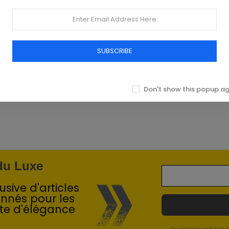
SUBSCRIBE
Don't show this popup a
 du Luxe
sive d'articles
onnés pour les
te d'élégance