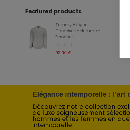
Featured products
Tommy Hilfiger
Chemises - Homme -
Blanches
93,00 €
Élégance intemporelle : l'art
Découvrez notre collection exclu
de luxe soigneusement sélecti
hommes et les femmes en quê
intemporelle