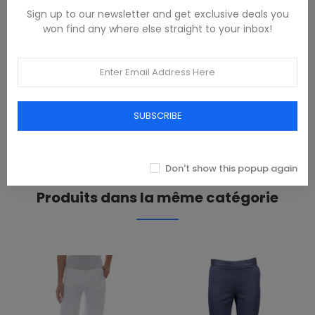
DESCRIPTION
Sign up to our newsletter and get exclusive deals you
won find any where else straight to your inbox!
CAMICIA MANICHE LUNGHE, REGULAR FIT, COLLO BUTTON
DOWN, POLSINI 1 BOTTONE, RICAMO, BOTTONI, LOGO, ORGANIC
COTTON
PRODUCT DETAILS
SUBSCRIBE
REVIEWS(0)
Don't show this popup again
Produits dans la même catégorie